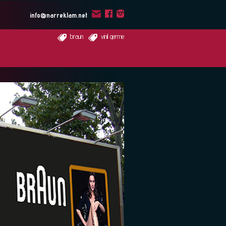
info@narreklam.net
braun
vinil germe